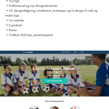
•Ny logo
•Profilmanual og nye designelementer
•UX, designrådgiving, wireframes, prototyper og UI-design til web og
mobil App
•Ny nettside
•E-postmal
•Ikoner
•Visittkort, Roll-Ups, presentasjoner